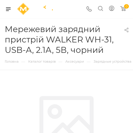
0
Мережевий зарядний
пристрій WALKER WH-31,
USB-A, 2.1А, 5В, чорний
—
—
—
Головна
Каталог товарів
Аксесуари
Зарядные устройства