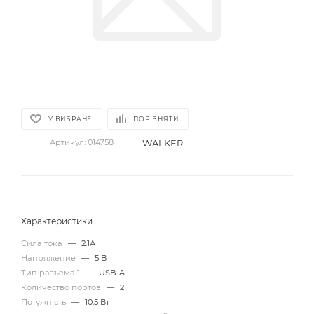
У ВИБРАНЕ
ПОРІВНЯТИ
WALKER
Артикул:
014758
Характеристики
Сила тока
—
2.1А
Напряжение
—
5 В
Тип разъема 1
—
USB-A
Количество портов
—
2
Потужність
—
10.5 Вт