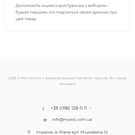
Допоможіть іншим користувачам з вибором –
будьте першим, хто поділиться своєю думкою про
цей товар
2026 © Max Service є зареєстрованою торговою маркою. Всі права
захищені.
+38 (098) 128-11-11
info@maxsc.com.ua
Українa, м. Рівне вул. Міцкевича 12