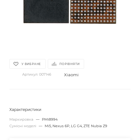
У ВИБРАНЕ
ПОРІВНЯТИ
Xiaomi
Артикул:
007146
Характеристики
Маркировка
—
PMi8994
Сумісні моделі
—
Mi5, Nexus 6P, LG G4, ZTE Nubia Z9