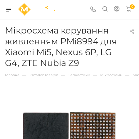
0
Мікросхема керування
живленням PMi8994 для
Xiaomi Mi5, Nexus 6P, LG
G4, ZTE Nubia Z9
—
—
—
—
Головна
Каталог товарів
Запчастини
Мікросхеми
Мі