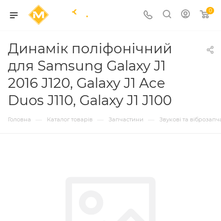
0
Динамік поліфонічний
для Samsung Galaxy J1
2016 J120, Galaxy J1 Ace
Duos J110, Galaxy J1 J100
—
—
—
Головна
Каталог товарів
Запчастини
Звукові та віброзап