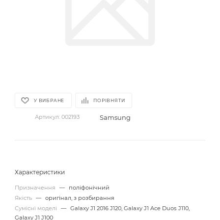
У ВИБРАНЕ
ПОРІВНЯТИ
Samsung
Артикул:
002193
Характеристики
Призначення
—
поліфонічний
Якість
—
оригінал, з розбирання
Сумісні моделі
—
Galaxy J1 2016 J120, Galaxy J1 Ace Duos J110,
Galaxy J1 J100