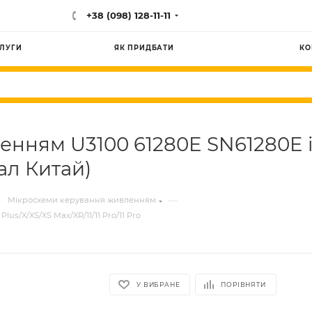
+38 (098) 128-11-11
ЛУГИ
ЯК ПРИДБАТИ
КО
нням U3100 61280E SN61280E iP
нал Китай)
—
—
Мікросхеми керування живленням
s/X/XS/XS Max/XR/11/11 Pro/11 Pro
У ВИБРАНЕ
ПОРІВНЯТИ