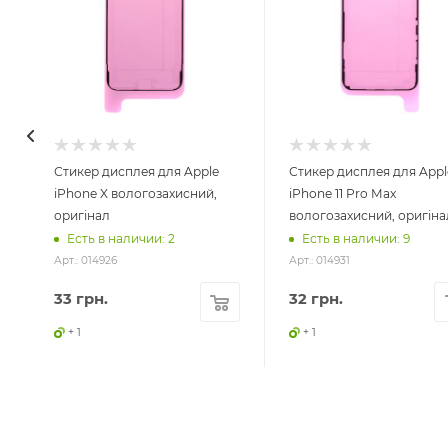
Стикер дисплея для Apple
Стикер дисплея для Appl
iPhone X вологозахисний,
iPhone 11 Pro Max
оригінал
вологозахисний, оригіна
Есть в наличии: 2
Есть в наличии: 9
Арт.: 014926
Арт.: 014931
33
грн.
32
грн.
+ 1
+ 1