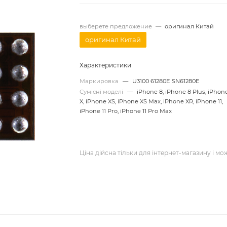
выберете предложение
—
оригинал Китай
оригинал Китай
Характеристики
Маркировка
—
U3100 61280E SN61280E
Сумісні моделі
—
iPhone 8, iPhone 8 Plus, iPhon
X, iPhone XS, iPhone XS Max, iPhone XR, iPhone 11,
iPhone 11 Pro, iPhone 11 Pro Max
Ціна дійсна тільки для інтернет-магазину і мо