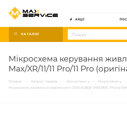
АКЦІЇ
ПОС
КАТАЛОГ
Мікросхема керування живле
Max/XR/11/11 Pro/11 Pro (оригі
—
—
—
Головна
Каталог товарів
Запчастини
Мікросхеми
Мікросхема управління живленням U3100 61280E SN61280E iPhone 8/8 Plu