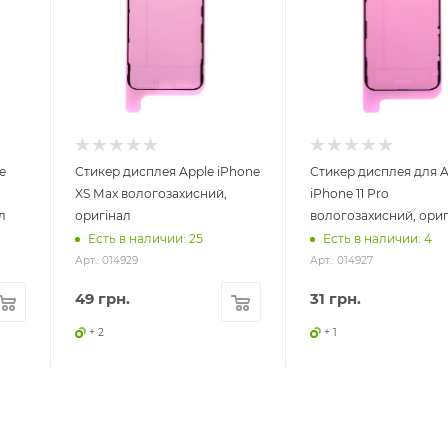
e
Стикер дисплея Apple iPhone
Стикер дисплея для A
XS Max вологозахисний,
iPhone 11 Pro
л
оригінал
вологозахисний, ориг
Есть в наличии: 25
Есть в наличии: 4
Арт.: 014929
Арт.: 014927
49
грн.
31
грн.
+ 2
+ 1