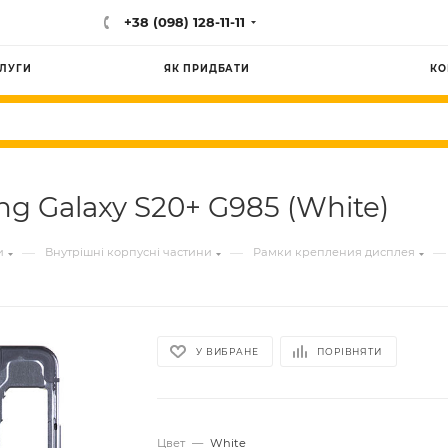
+38 (098) 128-11-11
ЛУГИ
ЯК ПРИДБАТИ
КО
g Galaxy S20+ G985 (White)
—
—
—
и
Внутрішні корпусні частини
Рамки крепления дисплея
У ВИБРАНЕ
ПОРІВНЯТИ
Цвет
—
White