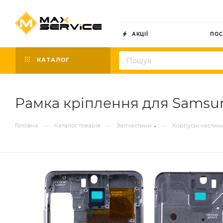
АКЦІЇ
ПОС
КАТАЛОГ
Рамка кріплення для Samsun
—
—
—
Головна
Каталог товарів
Запчастини
Корпусні частин