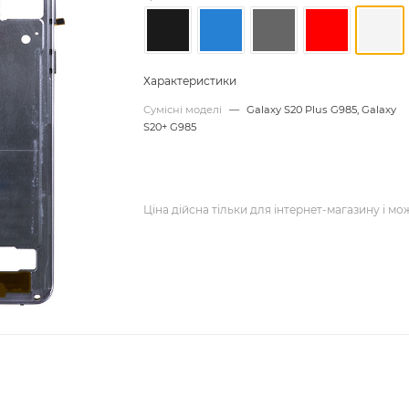
Характеристики
Сумісні моделі
—
Galaxy S20 Plus G985, Galaxy
S20+ G985
Ціна дійсна тільки для інтернет-магазину і мо