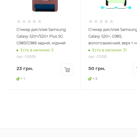
Стикер дисплея Samsung
Стикер дисплея Samsun
Galaxy S20+/S20+ Plus 5G
Galaxy S20+, G985,
G985/G986 задній, мідний
вологозахисний, верх + н
Есть в наличии: 5
Есть в наличии: 31
Арт.: 015559
Арт.: 011292
23
грн.
50
грн.
+ 1
+ 2