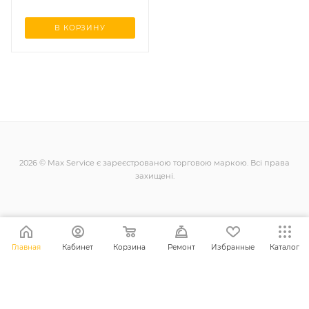
В КОРЗИНУ
2026 © Max Service є зареєстрованою торговою маркою. Всі права
захищені.
+38 (098) 128-11-11
Главная
Кабинет
Корзина
Ремонт
Избранные
Каталог
info@maxsc.com.ua
Українa, м. Рівне вул. Міцкевича 12