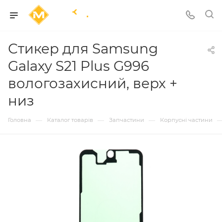
Стикер для Samsung
Galaxy S21 Plus G996
вологозахисний, верх +
низ
—
—
—
Головна
Каталог товарів
Запчастини
Корпусні частини