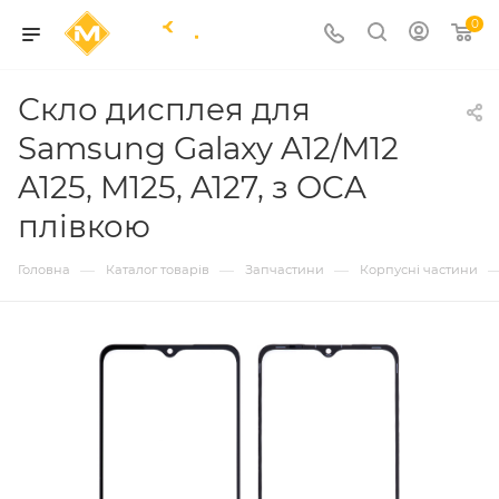
0
Скло дисплея для
Samsung Galaxy A12/M12
A125, M125, A127, з OCA
плівкою
—
—
—
Головна
Каталог товарів
Запчастини
Корпусні частини