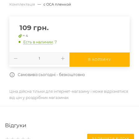
Комплектація
—
с OCA пленкой
109
грн.
+ 4
Есть в наличии
: 7
В КОРЗИНУ
Самовивіз сьогодні - безкоштовно
Ціна дійсна тільки для інтернет-магазину і може відрізнятися
від цін у роздрібних магазинах
Відгуки
ЗАЛИШИТИ ВІДГУК