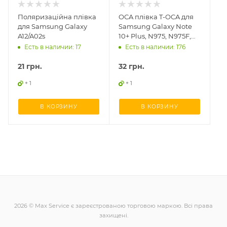
Поляризаційна плівка
OCA плівка T-OCA для
для Samsung Galaxy
Samsung Galaxy Note
A12/A02s
10+ Plus, N975, N975F,
гібридна UF
Есть в наличии: 17
Есть в наличии: 176
21
грн.
32
грн.
+ 1
+ 1
В КОРЗИНУ
В КОРЗИНУ
2026 © Max Service є зареєстрованою торговою маркою. Всі права
захищені.