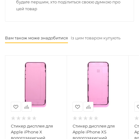
будьте першим, хто поділиться своєю думкою про
цей товар
Вам також може знадобитися
Із цим товаром купують
Стикер дисплея для
Стикер дисплея для
С
Apple iPhone X
Apple iPhone XS
Ap
вологозахисний,
вологозахисний,
в