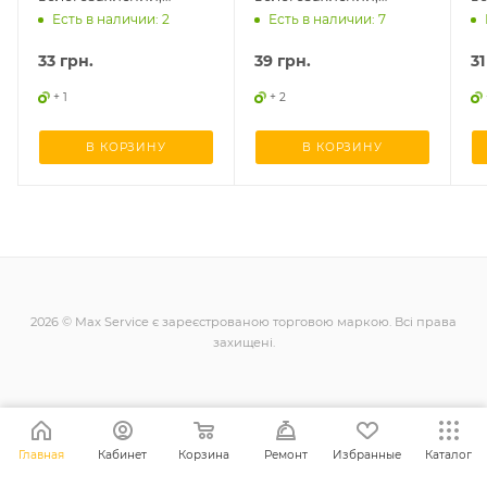
оригінал
оригінал
о
Есть в наличии: 2
Есть в наличии: 7
33
грн.
39
грн.
31
+ 1
+ 2
В КОРЗИНУ
В КОРЗИНУ
2026 © Max Service є зареєстрованою торговою маркою. Всі права
захищені.
+38 (098) 128-11-11
Главная
Кабинет
Корзина
Ремонт
Избранные
Каталог
info@maxsc.com.ua