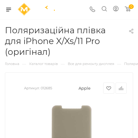
0
Поляризаційна плівка
для iPhone X/Xs/11 Pro
(оригінал)
—
—
—
Головна
Каталог товарів
Все для ремонту дисплея
Поляри
Apple
Артикул:
012685