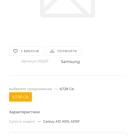
У ВИБРАНЕ
ПОРІВНЯТИ
Samsung
Артикул:
012227
выберете предложение
—
6/128 Gb
6/128 Gb
Характеристики
Сумісні моделі
—
Galaxy A51 A515, A515F