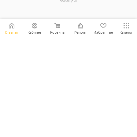
захищені.
+38 (098) 128-11-11
Главная
Кабинет
Корзина
Ремонт
Избранные
Каталог
info@maxsc.com.ua
Українa, м. Рівне вул. Міцкевича 12
ПОЛІТИКА КОНФІДЕНЦІЙНОСТІ