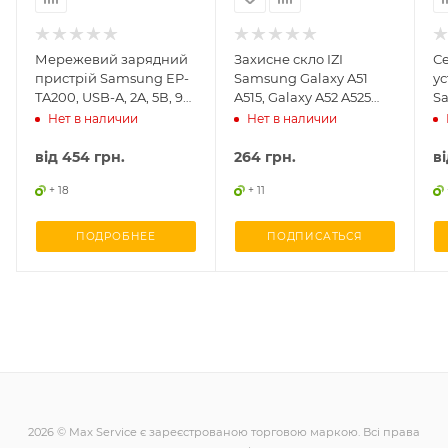
Мережевий зарядний
Захисне скло IZI
С
пристрій Samsung EP-
Samsung Galaxy A51
ус
TA200, USB-A, 2A, 5В, 9В,
A515, Galaxy A52 A525
S
оригінал, б/у
клей по всій площині
US
Нет в наличии
Нет в наличии
о
від
454 грн.
264
грн.
в
+ 18
+ 11
ПОДРОБНЕЕ
ПОДПИСАТЬСЯ
2026 © Max Service є зареєстрованою торговою маркою. Всі права