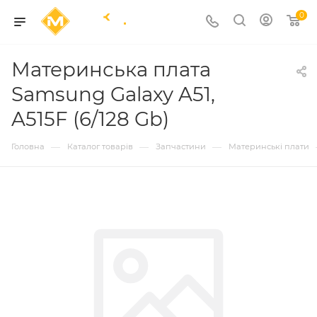
0
Материнська плата
Samsung Galaxy A51,
A515F (6/128 Gb)
—
—
—
Головна
Каталог товарів
Запчастини
Материнські плати