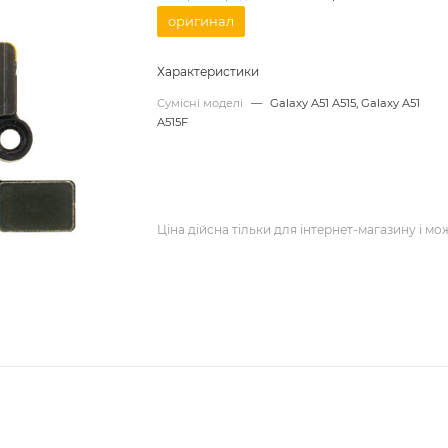
оригинал
Характеристики
Сумісні моделі
—
Galaxy A51 A515, Galaxy A51
A515F
Ціна дійсна тільки для інтернет-магазину і мо