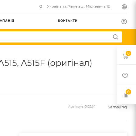
Українa, м. Рівне вул. Міцкевича 12
МПАНІЯ
КОНТАКТИ
0
515, A515F (оригінал)
0
Samsung
Артикул:
012224