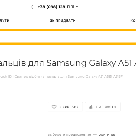
+38 (098) 128-11-11
ЛУГИ
ЯК ПРИДБАТИ
КО
альців для Samsung Galaxy A51 A
ouch ID | Сканер відбитка пальців для Samsung Galaxy A51 A515, A515F
У ВИБРАНЕ
ПОРІВНЯТИ
выберете предложение
—
оригинал