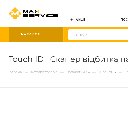
АКЦІЇ
ПОС
КАТАЛОГ
Touch ID | Сканер відбитка п
—
—
—
—
Головна
Каталог товарів
Запчастини
Шлейфи
T