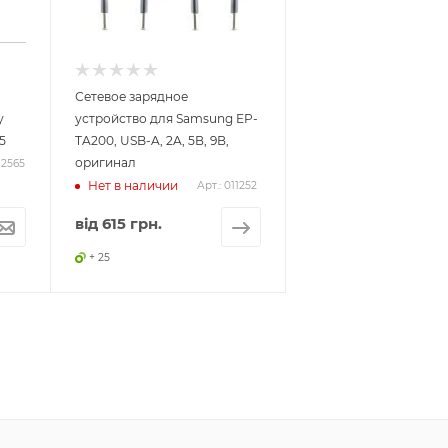
Сетевое зарядное
y
устройство для Samsung EP-
5
TA200, USB-A, 2A, 5В, 9В,
оригинал
12565
Нет в наличии
Арт.: 011252
від
615 грн.
+ 25