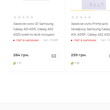
Захисне скло IZI Samsung
Захисне скло Prime для
Galaxy A51 A515, Galaxy A52
телефону Samsung Galax
A525 клей по всій площині
A51, A515F, Galaxy A52 A52
Нет в наличии
Нет в наличии
Арт.: 014691
Арт.: 0
264
грн.
259
грн.
+ 11
+ 10