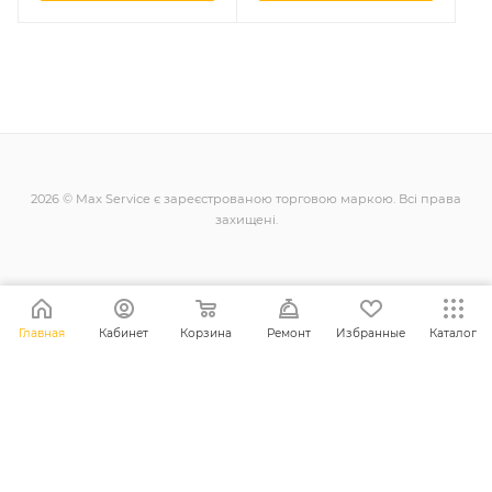
2026 © Max Service є зареєстрованою торговою маркою. Всі права
захищені.
+38 (098) 128-11-11
Главная
Кабинет
Корзина
Ремонт
Избранные
Каталог
info@maxsc.com.ua
Українa, м. Рівне вул. Міцкевича 12