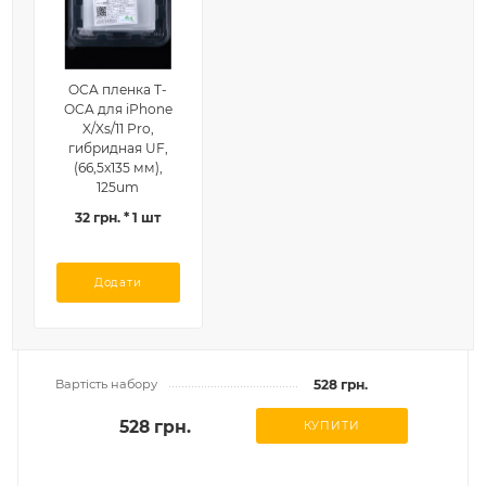
OCA пленка T-
OCA для iPhone
X/Xs/11 Pro,
гибридная UF,
(66,5x135 мм),
125um
32 грн. * 1 шт
Додати
Вартість набору
528 грн.
528 грн.
КУПИТИ