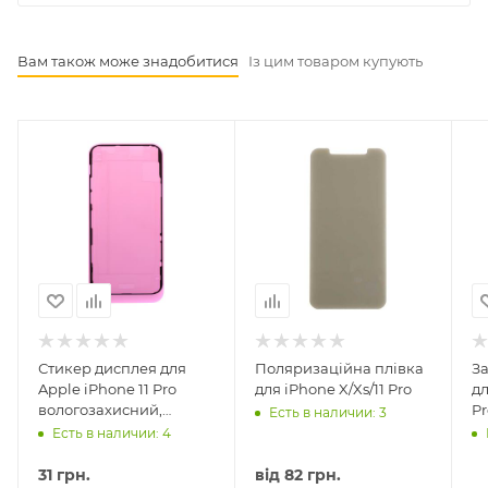
Вам також може знадобитися
Із цим товаром купують
Стикер дисплея для
Поляризаційна плівка
За
Apple iPhone 11 Pro
для iPhone X/Xs/11 Pro
дл
вологозахисний,
Pr
Есть в наличии: 3
оригінал
Есть в наличии: 4
31
грн.
від
82 грн.