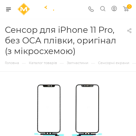
0
Сенсор для iPhone 11 Pro,
без OCA плівки, оригінал
(з мікросхемою)
—
—
—
—
Головна
Каталог товарів
Запчастини
Сенсорні екрани