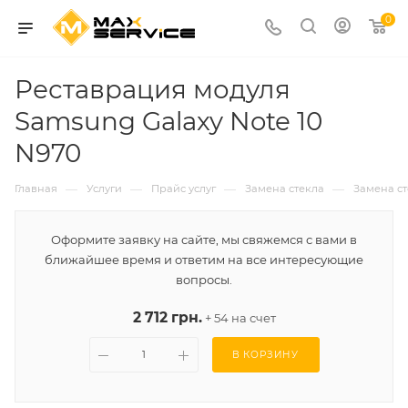
0
Реставрация модуля
Samsung Galaxy Note 10
N970
—
—
—
—
Главная
Услуги
Прайс услуг
Замена стекла
Замена с
Оформите заявку на сайте, мы свяжемся с вами в
ближайшее время и ответим на все интересующие
вопросы.
2 712 грн.
+ 54 на счет
В КОРЗИНУ