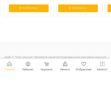
В КОРЗИНУ
В КОРЗИНУ
2026 © “Max Service” является зарегистрированной торговой маркой.
Все права защищены.
Главная
Кабинет
Корзина
Ремонт
Избранные
Каталог
+38 (098) 128-11-11
info@maxsc.com.ua
Украина, г. Ровно ул. Міцкевича 12