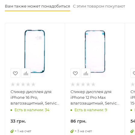
Вам также может понадобиться
С этим товаром покупают
Стикер дисплея для
Стикер дисплея для
С
iPhone 16 Pro,
iPhone 12 Pro Max
iP
влагозащитный, Service
влагозащитный, Service
15
оригинал
оригинал
о
Есть в наличии: 34
Есть в наличии: 9
33
грн.
86
грн.
5
+ 1 на счет
+ 3 на счет