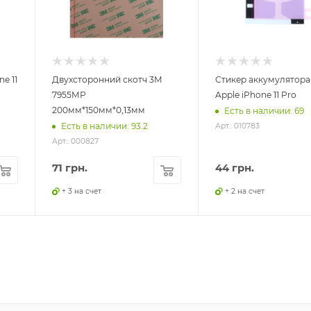
e 11
Двухсторонний скотч 3M
Стикер аккумулятора
7955MP
Apple iPhone 11 Pro
200мм*150мм*0,13мм
Есть в наличии: 69
Есть в наличии: 93.2
Арт.: 010783
Арт.: 000827
71
грн.
44
грн.
+ 3 на счет
+ 2 на счет