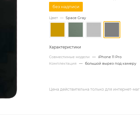
без надписи
Цвет
—
Space Gray
Характеристики
Совместимые модели
—
iPhone 11 Pro
Комплектация
—
большой вырез под камеру
Цена действительна только для интернет-маг