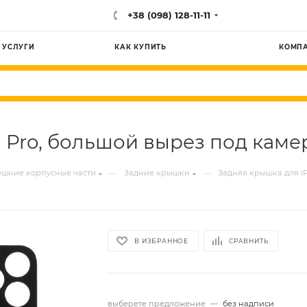
+38 (098) 128-11-11
УСЛУГИ
КАК КУПИТЬ
КОМП
 Pro, большой вырез под камер
—
—
шние корпусные части
Задние крышки
Задняя крышка для iP
В ИЗБРАННОЕ
СРАВНИТЬ
выберете предложение
—
без надписи