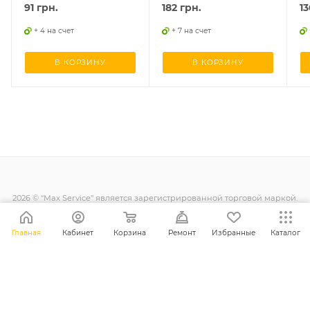
91
грн.
182
грн.
13
+ 4 на счет
+ 7 на счет
В КОРЗИНУ
В КОРЗИНУ
2026 © “Max Service” является зарегистрированной торговой маркой.
Все права защищены.
Главная
Кабинет
Корзина
Ремонт
Избранные
Каталог
+38 (098) 128-11-11
info@maxsc.com.ua