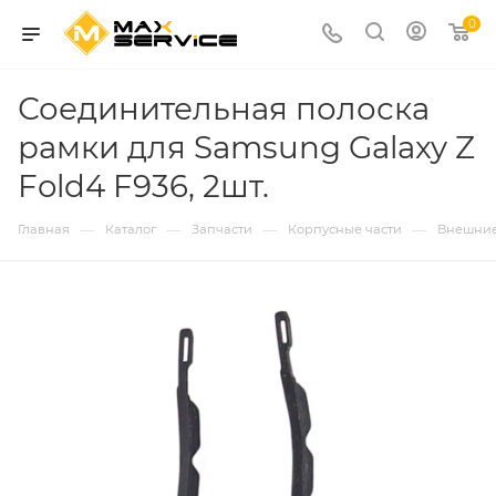
0
Соединительная полоска
рамки для Samsung Galaxy Z
Fold4 F936, 2шт.
—
—
—
—
Главная
Каталог
Запчасти
Корпусные части
Внешние