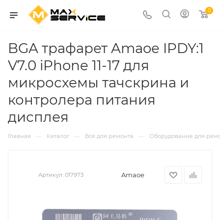
0
BGA трафарет Amaoe IPDY:1
V7.0 iPhone 11-17 для
микросхемы тачскрина и
контролера питания
дисплея
—
—
—
Главная
Каталог
Всё для ремонта
Оборудование для рем
Amaoe
Артикул:
017973