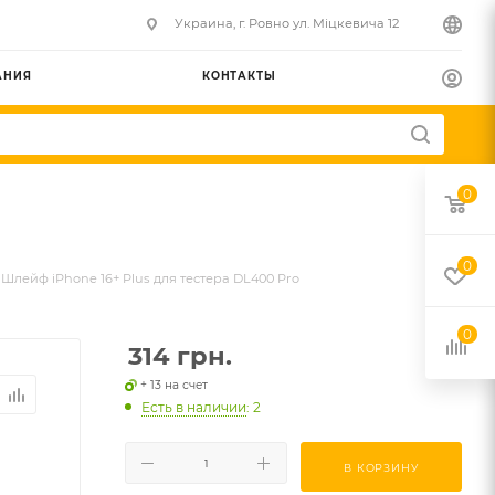
Украина, г. Ровно ул. Міцкевича 12
АНИЯ
КОНТАКТЫ
0
0
Шлейф iPhone 16+ Plus для тестера DL400 Pro
0
314
грн.
+ 13 на счет
Есть в наличии
: 2
В КОРЗИНУ