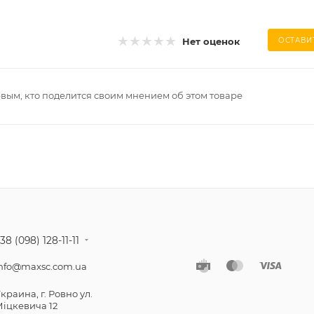
Нет оценок
ОСТАВИ
рвым, кто поделится своим мнением об этом товаре
38 (098) 128-11-11
nfo@maxsc.com.ua
краина, г. Ровно ул.
іцкевича 12