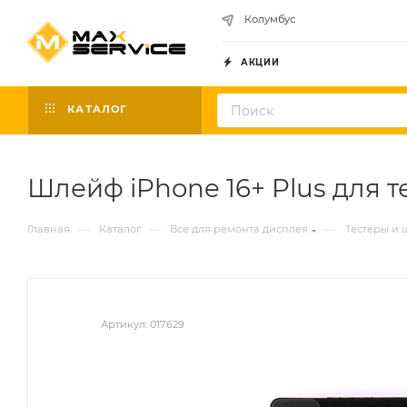
Колумбус
АКЦИИ
КАТАЛОГ
Шлейф iPhone 16+ Plus для т
—
—
—
Главная
Каталог
Все для ремонта дисплея
Тестеры и
Артикул:
017629