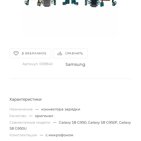
В ИЗБРАННОЕ
СРАВНИТЬ
Samsung
Артикул:
009840
Характеристики
Назначение
—
коннектора зарядки
Качество
—
оригинал
Совместимые модели
—
Galaxy S8 G950, Galaxy S8 G950F, Galaxy
S8 G950U
Комплектация
—
с микрофоном