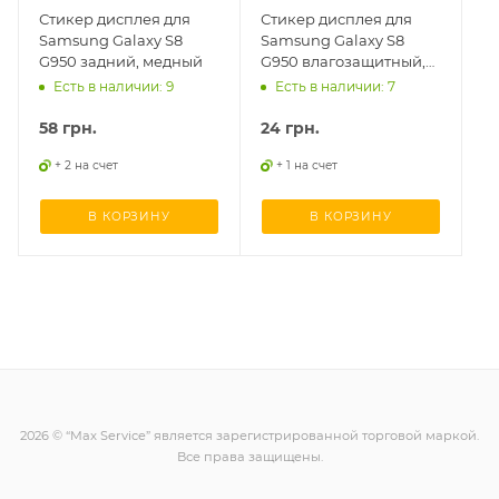
Стикер дисплея для
Стикер дисплея для
Samsung Galaxy S8
Samsung Galaxy S8
G950 задний, медный
G950 влагозащитный,
верх + низ
Есть в наличии: 9
Есть в наличии: 7
58
грн.
24
грн.
+ 2 на счет
+ 1 на счет
В КОРЗИНУ
В КОРЗИНУ
2026 © “Max Service” является зарегистрированной торговой маркой.
Все права защищены.