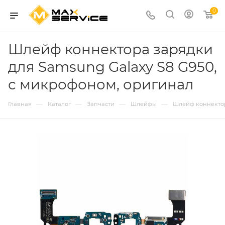
0
Шлейф коннектора зарядки
для Samsung Galaxy S8 G950,
с микрофоном, оригинал
—
—
—
—
Главная
Каталог
Запчасти
Шлейфы
Шлейф коннектор