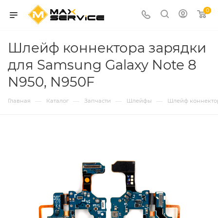
0
Шлейф коннектора зарядки
для Samsung Galaxy Note 8
N950, N950F
—
—
—
—
Главная
Каталог
Запчасти
Шлейфы
Шлейф коннектор