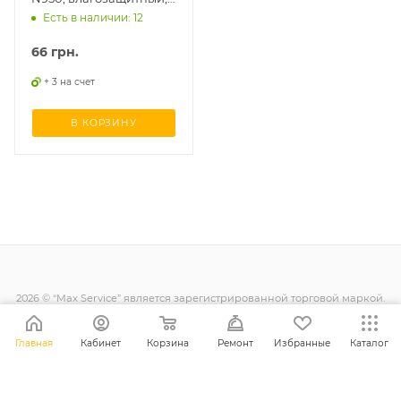
комплект
Есть в наличии: 12
66
грн.
+ 3 на счет
В КОРЗИНУ
2026 © “Max Service” является зарегистрированной торговой маркой.
Все права защищены.
Главная
Кабинет
Корзина
Ремонт
Избранные
Каталог
+38 (098) 128-11-11