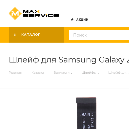
АКЦИИ
КАТАЛОГ
Шлейф для Samsung Galaxy 
—
—
—
—
Главная
Каталог
Запчасти
Шлейфы
Шлейф для 