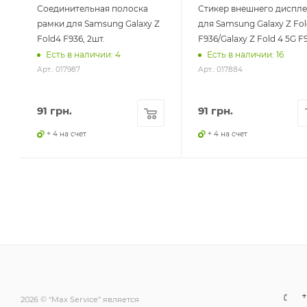
Соединительная полоска
Стикер внешнего диспле
рамки для Samsung Galaxy Z
для Samsung Galaxy Z Fo
Fold4 F936, 2шт.
F936/Galaxy Z Fold 4 5G F
Есть в наличии: 4
Есть в наличии: 16
Арт.: 017987
Арт.: 017884
91
грн.
91
грн.
+ 4 на счет
+ 4 на счет
+
2026 © “Max Service” является