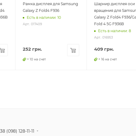
я
Рамка дисплея для Samsung
Шарнир дисплея оси
ld4
Galaxy Z Fold4 F936
вращения для Samsu
936B
Galaxy Z Fold4 F936/Ga
Есть в наличии: 10
Fold 4 5G F936B
Арт.: 017409
Есть в наличии: 8
Арт.: 016953
252
грн.
409
грн.
+ 10 на счет
+ 16 на счет
38 (098) 128-11-11