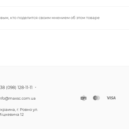
рвым, кто поделится своим мнением об этом товаре
38 (098) 128-11-11
nfo@maxsc.com.ua
краина, г. Ровно ул.
іцкевича 12