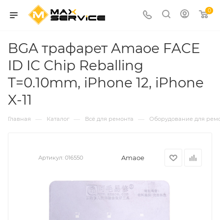
0
BGA трафарет Amaoe FACE
ID IC Chip Reballing
T=0.10mm, iPhone 12, iPhone
X-11
—
—
—
Главная
Каталог
Всё для ремонта
Оборудование для рем
Amaoe
Артикул:
016550