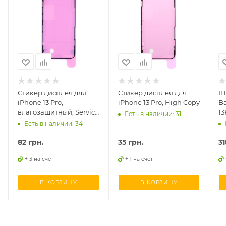
Стикер дисплея для
Стикер дисплея для
Ш
iPhone 13 Pro,
iPhone 13 Pro, High Copy
Ba
влагозащитный, Service
13
Есть в наличии: 31
оригинал
Есть в наличии: 34
82
грн.
35
грн.
31
+ 3 на счет
+ 1 на счет
В КОРЗИНУ
В КОРЗИНУ