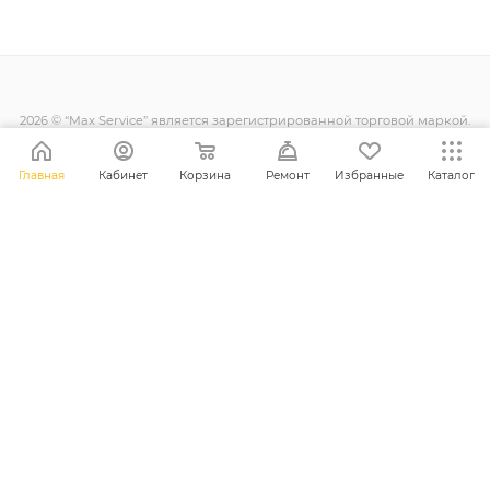
2026 © “Max Service” является зарегистрированной торговой маркой.
Все права защищены.
Главная
Кабинет
Корзина
Ремонт
Избранные
Каталог
+38 (098) 128-11-11
info@maxsc.com.ua
Украина, г. Ровно ул. Міцкевича 12
ПОЛИТИКА КОНФИДЕНЦИАЛЬНОСТИ