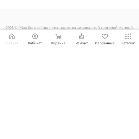
2026 © “Max Service” является зарегистрированной торговой маркой.
Все права защищены.
Главная
Кабинет
Корзина
Ремонт
Избранные
Каталог
+38 (098) 128-11-11
info@maxsc.com.ua
Украина, г. Ровно ул. Міцкевича 12
ПОЛИТИКА КОНФИДЕНЦИАЛЬНОСТИ