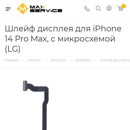
0
Шлейф дисплея для iPhone
14 Pro Max, с микросхемой
(LG)
—
—
—
—
Главная
Каталог
Запчасти
Шлейфы
Шлейф дисплея дл