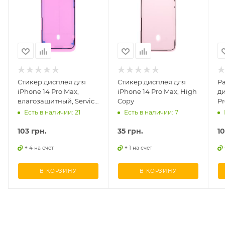
Стикер дисплея для
Стикер дисплея для
Р
iPhone 14 Pro Max,
iPhone 14 Pro Max, High
ди
влагозащитный, Service
Copy
Pr
оригинал
Есть в наличии: 21
Есть в наличии: 7
103
грн.
35
грн.
1
+ 4 на счет
+ 1 на счет
В КОРЗИНУ
В КОРЗИНУ