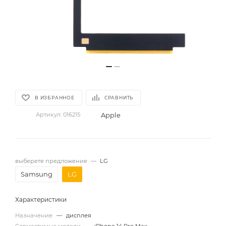
В ИЗБРАННОЕ
СРАВНИТЬ
Apple
Артикул:
016215
выберете предложение
—
LG
Samsung
LG
Характеристики
Назначение
—
дисплея
Совместимые модели
—
iPhone 14 Pro Max