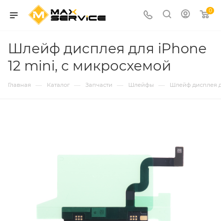
0
Шлейф дисплея для iPhone
12 mini, с микросхемой
—
—
—
—
Главная
Каталог
Запчасти
Шлейфы
Шлейф дисплея дл