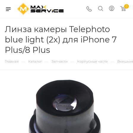
0
Линза камеры Telephoto
blue light (2x) для iPhone 7
Plus/8 Plus
—
—
—
—
Главная
Каталог
Запчасти
Корпусные части
Внешние