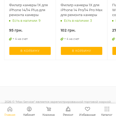
Фильтр камеры 1X для
Фильтр камеры 1X для
П
iPhone 14/14 Plus для
iPhone 14 Pro/14 Pro Max
WL
ремонта камеры
для ремонта камеры
с
Есть в наличии: 9
Есть в наличии: 3
95
грн.
102
грн.
2
+ 4 на счет
+ 4 на счет
В КОРЗИНУ
В КОРЗИНУ
2026 © “Max Service” является зарегистрированной торговой маркой.
Все права защищены.
Главная
Кабинет
Корзина
Ремонт
Избранные
Каталог