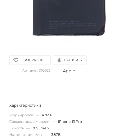
В ИЗБРАННОЕ
СРАВНИТЬ
Apple
Артикул:
016033
Характеристики
Маркировка
—
A2656
Совместимые модели
—
iPhone 13 Pro
Емкость
—
3095mAh
Напряжение мин.
—
3.87В