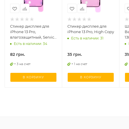
Стикер дисплея для
Стикер дисплея для
Ш
iPhone 13 Pro,
iPhone 13 Pro, High Copy
Ba
влагозащитный, Service
13
Есть в наличии: 31
оригинал
Есть в наличии: 34
82
грн.
35
грн.
31
+ 3 на счет
+ 1 на счет
В КОРЗИНУ
В КОРЗИНУ