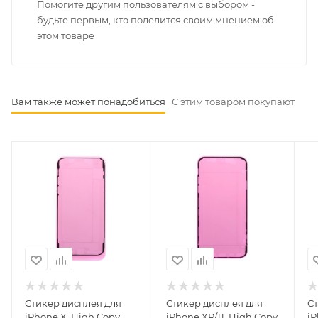
Помогите другим пользователям с выбором -
будьте первым, кто поделится своим мнением об
этом товаре
Вам также может понадобиться
С этим товаром покупают
Стикер дисплея для
Стикер дисплея для
С
iPhone X, High Copy
iPhone XR/11, High Copy
iP