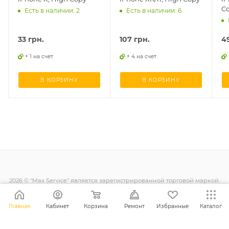
C
Есть в наличии: 2
Есть в наличии: 6
33
грн.
107
грн.
4
+ 1 на счет
+ 4 на счет
В КОРЗИНУ
В КОРЗИНУ
2026 © “Max Service” является зарегистрированной торговой маркой.
Все права защищены.
Главная
Кабинет
Корзина
Ремонт
Избранные
Каталог