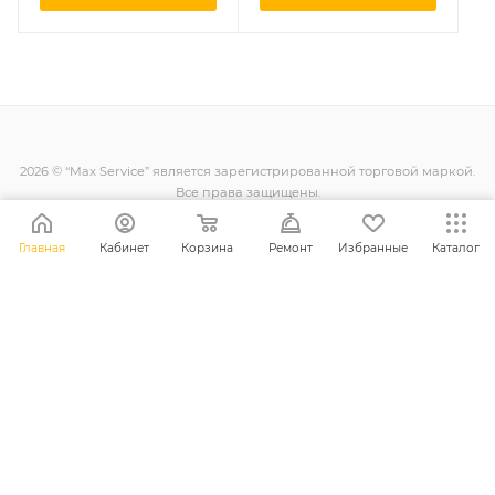
2026 © “Max Service” является зарегистрированной торговой маркой.
Все права защищены.
Главная
Кабинет
Корзина
Ремонт
Избранные
Каталог
+38 (098) 128-11-11
info@maxsc.com.ua
Украина, г. Ровно ул. Міцкевича 12
ПОЛИТИКА КОНФИДЕНЦИАЛЬНОСТИ