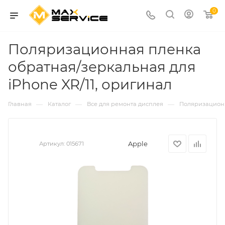
0
Поляризационная пленка
обратная/зеркальная для
iPhone XR/11, оригинал
—
—
—
Главная
Каталог
Все для ремонта дисплея
Поляризацион
Apple
Артикул:
015671