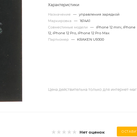
Характеристики
Назначение
—
управления зарядкой
Маркировка
—
1614A1
Совместимые модели
—
iPhone 12 mini, iPhone
12, iPhone 12 Pro, iPhone 12 Pro Max
Партномер
—
KRAKEN U9300
Цена действительна только для интернет-маг
Нет оценок
ОСТАВИ