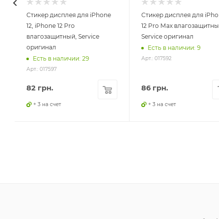
Стикер дисплея для iPhone
Стикер дисплея для iPho
12, iPhone 12 Pro
12 Pro Max влагозащитны
влагозащитный, Service
Service оригинал
оригинал
Есть в наличии: 9
Есть в наличии: 29
Арт.: 017592
Арт.: 017597
82
грн.
86
грн.
+ 3 на счет
+ 3 на счет