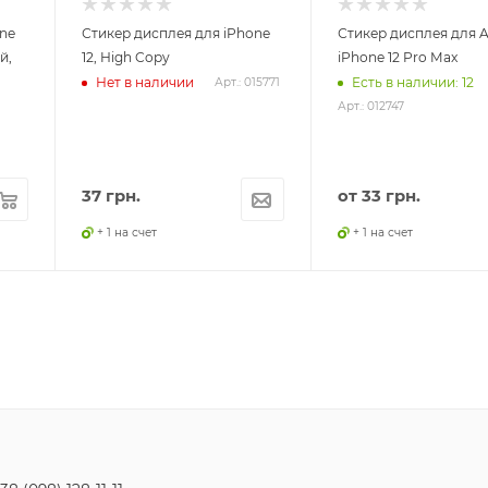
ne
Стикер дисплея для iPhone
Стикер дисплея для A
й,
12, High Copy
iPhone 12 Pro Max
Нет в наличии
Есть в наличии: 12
Арт.: 015771
Арт.: 012747
37
грн.
от
33 грн.
+ 1 на счет
+ 1 на счет