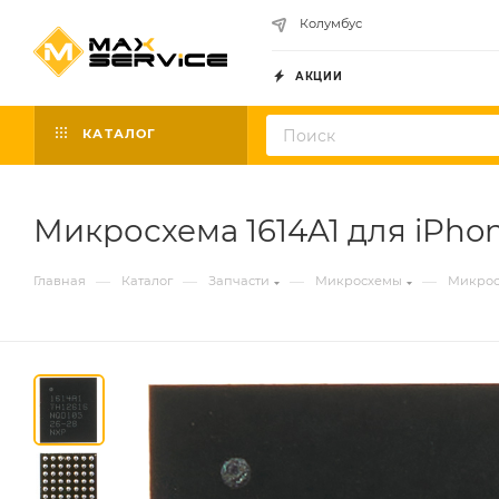
Колумбус
АКЦИИ
КАТАЛОГ
Микросхема 1614A1 для iPhone 
—
—
—
—
Главная
Каталог
Запчасти
Микросхемы
Микрос