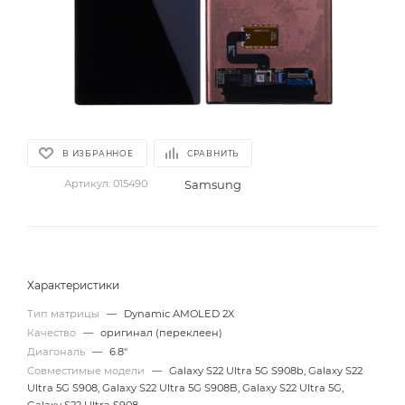
В ИЗБРАННОЕ
СРАВНИТЬ
Samsung
Артикул:
015490
Характеристики
Тип матрицы
—
Dynamic AMOLED 2X
Качество
—
оригинал (переклеен)
Диагональ
—
6.8"
Совместимые модели
—
Galaxy S22 Ultra 5G S908b, Galaxy S22
Ultra 5G S908, Galaxy S22 Ultra 5G S908B, Galaxy S22 Ultra 5G,
Galaxy S22 Ultra S908