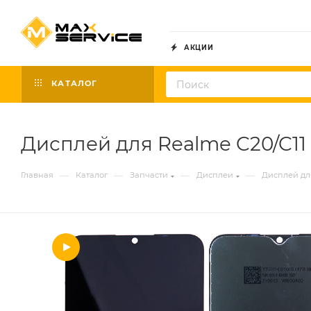
АКЦИИ
КАТАЛОГ
Дисплей для Realme C20/C11 
—
—
—
—
Главная
Каталог
Запчасти
Дисплеи
Дисплей для