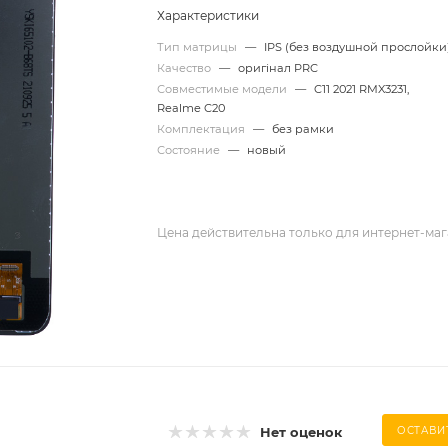
Характеристики
Тип матрицы
—
IPS (без воздушной прослойки
Качество
—
оригінал PRC
Совместимые модели
—
C11 2021 RMX3231,
Realme C20
Комплектация
—
без рамки
Состояние
—
новый
Цена действительна только для интернет-маг
Нет оценок
ОСТАВИ