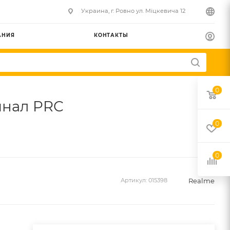
Украина, г. Ровно ул. Міцкевича 12
АНИЯ
КОНТАКТЫ
0
гинал PRC
0
0
Realme
Артикул:
015398