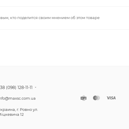
рвым, кто поделится своим мнением об этом товаре
38 (098) 128-11-11
nfo@maxsc.com.ua
краина, г. Ровно ул.
іцкевича 12