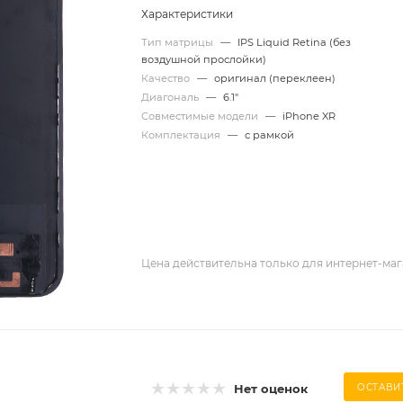
Характеристики
Тип матрицы
—
IPS Liquid Retina (без
воздушной прослойки)
Качество
—
оригинал (переклеен)
Диагональ
—
6.1"
Совместимые модели
—
iPhone XR
Комплектация
—
с рамкой
Цена действительна только для интернет-маг
Нет оценок
ОСТАВИ