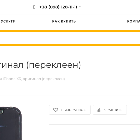
+38 (098) 128-11-11
УСЛУГИ
КАК КУПИТЬ
КОМП
гинал (переклеен)
я iPhone XR, оригинал (переклеен)
В ИЗБРАННОЕ
СРАВНИТЬ