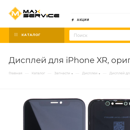
АКЦИИ
КАТАЛОГ
Дисплей для iPhone XR, ори
—
—
—
—
Главная
Каталог
Запчасти
Дисплеи
Дисплей дл