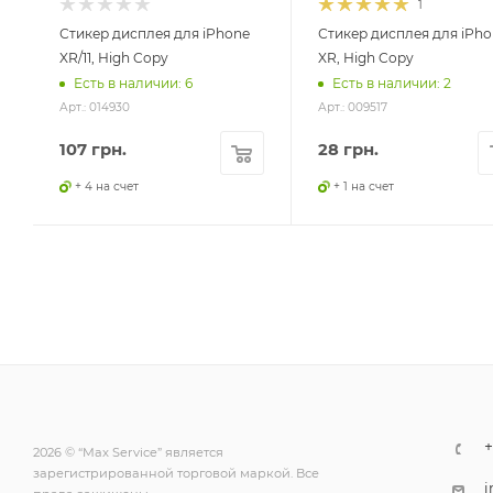
1
Стикер дисплея для iPhone
Стикер дисплея для iPho
XR/11, High Copy
XR, High Copy
Есть в наличии: 6
Есть в наличии: 2
Арт.: 014930
Арт.: 009517
107
грн.
28
грн.
+ 4 на счет
+ 1 на счет
+
2026 © “Max Service” является
зарегистрированной торговой маркой. Все
i