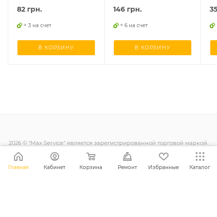
82
грн.
146
грн.
3
+ 3 на счет
+ 6 на счет
В КОРЗИНУ
В КОРЗИНУ
2026 © “Max Service” является зарегистрированной торговой маркой.
Все права защищены.
Главная
Кабинет
Корзина
Ремонт
Избранные
Каталог
+38 (098) 128-11-11
info@maxsc.com.ua