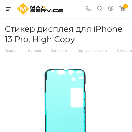
0
Стикер дисплея для iPhone
13 Pro, High Copy
—
—
—
—
Главная
Каталог
Запчасти
Корпусные части
Внутрен