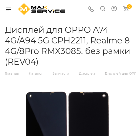
0
Дисплей для OPPO A74
4G/A94 5G CPH2211, Realme 8
4G/8Pro RMX3085, без рамки
(REV04)
—
—
—
—
Главная
Каталог
Запчасти
Дисплеи
Дисплей для OPPO