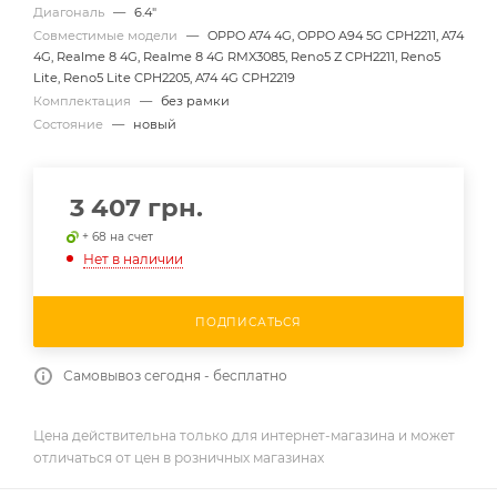
Диагональ
—
6.4"
Совместимые модели
—
OPPO A74 4G, OPPO A94 5G CPH2211, A74
4G, Realme 8 4G, Realme 8 4G RMX3085, Reno5 Z CPH2211, Reno5
Lite, Reno5 Lite CPH2205, A74 4G CPH2219
Комплектация
—
без рамки
Состояние
—
новый
3 407
грн.
+ 68 на счет
Нет в наличии
ПОДПИСАТЬСЯ
Самовывоз сегодня - бесплатно
Цена действительна только для интернет-магазина и может
отличаться от цен в розничных магазинах