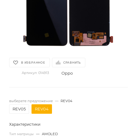
В ИЗБРАННОЕ
СРАВНИТЬ
Oppo
Артикул:
014913
выберете предложение
—
REV04
REV05
REV04
Характеристики
Тип матрицы
—
AMOLED