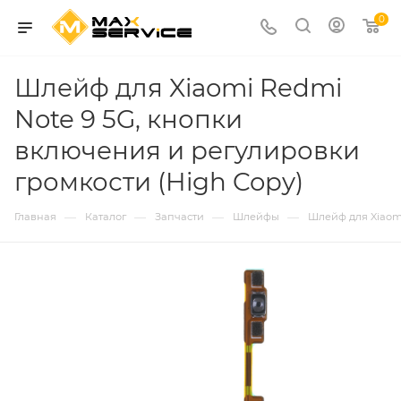
0
Шлейф для Xiaomi Redmi
Note 9 5G, кнопки
включения и регулировки
громкости (High Copy)
—
—
—
—
Главная
Каталог
Запчасти
Шлейфы
Шлейф для Xiaom