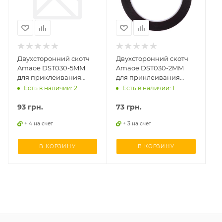
Двухсторонний скотч
Двухсторонний скотч
Amaoe DST030-5MM
Amaoe DST030-2MM
для приклеивания
для приклеивания
сенсоров, дисплеев, 0,3
сенсоров, дисплеев, 0,3
Есть в наличии: 2
Есть в наличии: 1
мм., 5 мм., 10 м.
мм., 2 мм., 10 м.
93
грн.
73
грн.
+ 4 на счет
+ 3 на счет
В КОРЗИНУ
В КОРЗИНУ