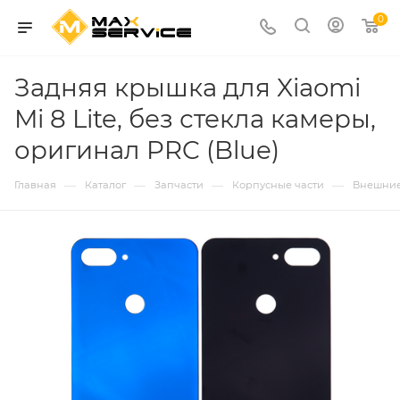
0
Задняя крышка для Xiaomi
Mi 8 Lite, без стекла камеры,
оригинал PRC (Blue)
—
—
—
—
Главная
Каталог
Запчасти
Корпусные части
Внешние