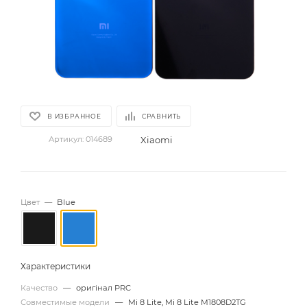
В ИЗБРАННОЕ
СРАВНИТЬ
Xiaomi
Артикул:
014689
Цвет
—
Blue
Характеристики
Качество
—
оригінал PRC
Совместимые модели
—
Mi 8 Lite, Mi 8 Lite M1808D2TG