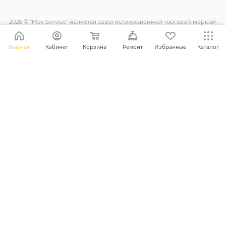
2026 © “Max Service” является зарегистрированной торговой маркой.
Все права защищены.
Главная
Кабинет
Корзина
Ремонт
Избранные
Каталог
+38 (098) 128-11-11
info@maxsc.com.ua
Украина, г. Ровно ул. Міцкевича 12
ПОЛИТИКА КОНФИДЕНЦИАЛЬНОСТИ