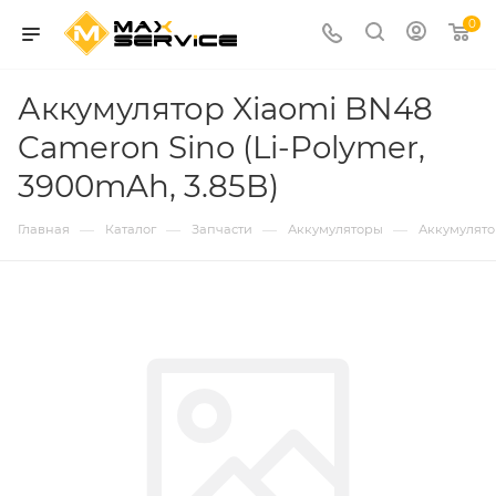
0
Аккумулятор Xiaomi BN48
Cameron Sino (Li-Polymer,
3900mAh, 3.85В)
—
—
—
—
Главная
Каталог
Запчасти
Аккумуляторы
Аккумулятор