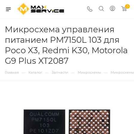
0
Микросхема управления
питанием PM7150L 103 для
Poco X3, Redmi K30, Motorola
G9 Plus XT2087
—
—
—
—
Главная
Каталог
Запчасти
Микросхемы
Микросхемы