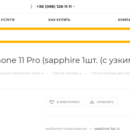
+38 (098) 128-11-11
УСЛУГИ
КАК КУПИТЬ
КОМП
ne 11 Pro (sapphire 1шт. (с узк
—
—
шние корпусные части
Стекла камеры
Стекло камеры для App
В ИЗБРАННОЕ
СРАВНИТЬ
выберете предложение
—
sapphire 1шт. (с