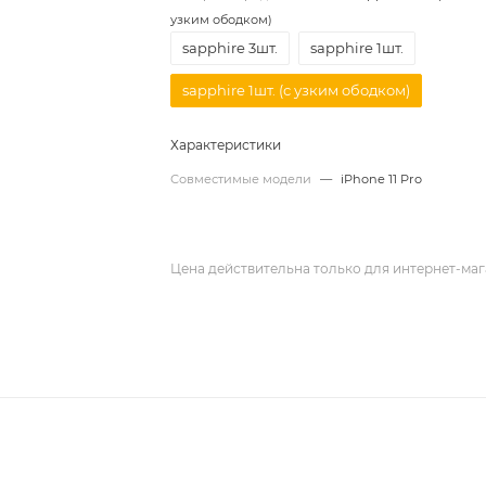
узким ободком)
sapphire 3шт.
sapphire 1шт.
sapphire 1шт. (с узким ободком)
Характеристики
Совместимые модели
—
iPhone 11 Pro
Цена действительна только для интернет-маг