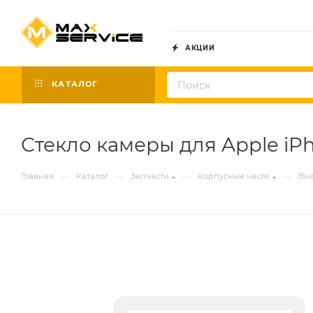
АКЦИИ
КАТАЛОГ
Стекло камеры для Apple iPho
—
—
—
—
Главная
Каталог
Запчасти
Корпусные части
Вне