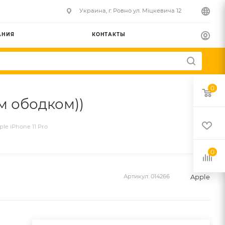
Украина, г. Ровно ул. Міцкевича 12
АНИЯ
КОНТАКТЫ
0
им ободком))
le iPhone 11 Pro
0
Apple
Артикул:
014266