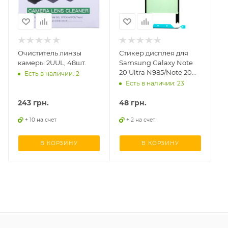
Очиститель линзы
Стикер дисплея для
камеры 2UUL, 48шт.
Samsung Galaxy Note
20 Ultra N985/Note 20
Есть в наличии: 2
Ultra 5G N986
Есть в наличии: 23
243
грн.
48
грн.
+ 10 на счет
+ 2 на счет
В КОРЗИНУ
В КОРЗИНУ