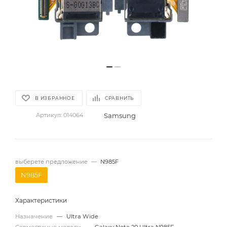
В ИЗБРАННОЕ
СРАВНИТЬ
Samsung
Артикул:
014064
выберете предложение
—
N985F
N985F
Характеристики
Назначение
—
Ultra Wide
Совместимые модели
—
Galaxy Note 20 Ultra N985F