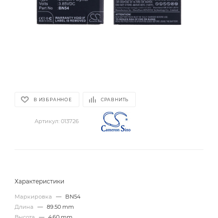
В ИЗБРАННОЕ
СРАВНИТЬ
Артикул:
013726
Характеристики
Маркировка
—
BN54
Длина
—
89.50 mm
Высота
—
4.60 mm