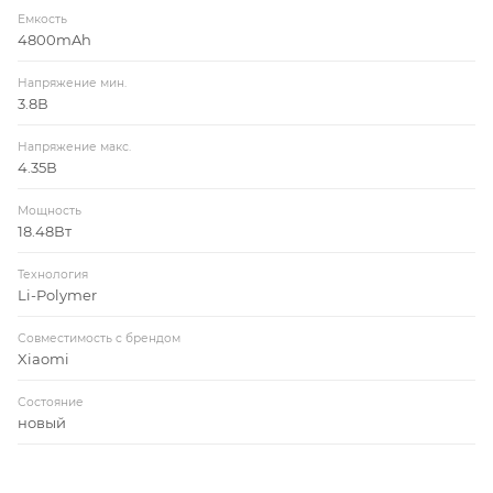
Емкость
4800mAh
Напряжение мин.
3.8В
Напряжение макс.
4.35В
Мощность
18.48Вт
Технология
Li-Polymer
Совместимость c брендом
Xiaomi
Состояние
новый