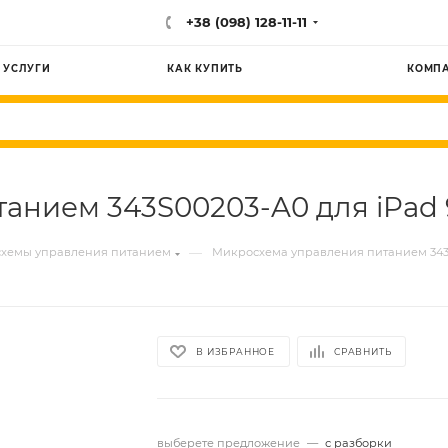
+38 (098) 128-11-11
УСЛУГИ
КАК КУПИТЬ
КОМП
нием 343S00203-A0 для iPad 9.
—
хемы управления питанием
Микросхема управления питанием 343S0
В ИЗБРАННОЕ
СРАВНИТЬ
выберете предложение
—
с разборки