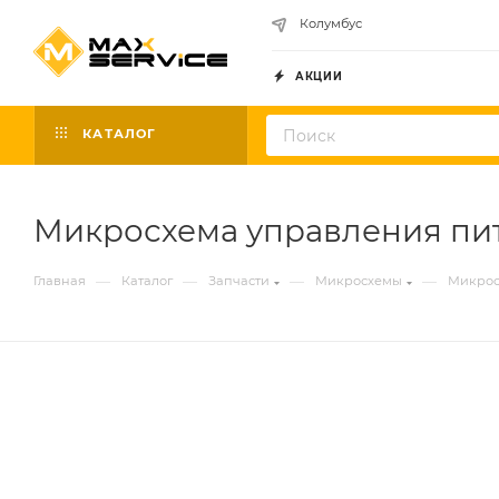
Колумбус
АКЦИИ
КАТАЛОГ
Микросхема управления пита
—
—
—
—
Главная
Каталог
Запчасти
Микросхемы
Микрос