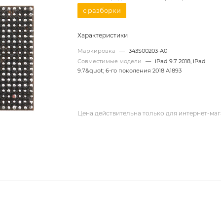
с разборки
Характеристики
Маркировка
—
343S00203-A0
Совместимые модели
—
iPad 9.7 2018, iPad
9.7&quot; 6-го поколения 2018 A1893
Цена действительна только для интернет-маг