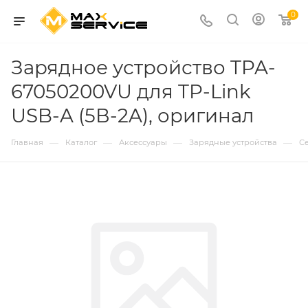
0
Зарядное устройство TPA-
67050200VU для TP-Link
USB-A (5В-2A), оригинал
—
—
—
—
Главная
Каталог
Аксессуары
Зарядные устройства
С