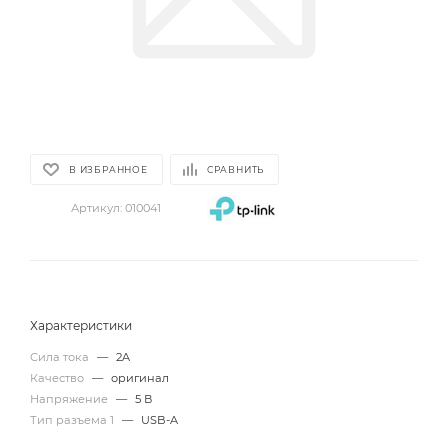
В ИЗБРАННОЕ
СРАВНИТЬ
Артикул:
010041
Характеристики
Сила тока
—
2A
Качество
—
оригинал
Напряжение
—
5 В
Тип разъема 1
—
USB-A