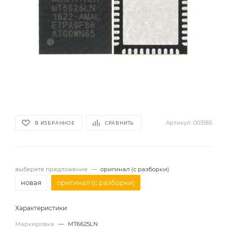
Артикул:
003185
В ИЗБРАННОЕ
СРАВНИТЬ
выберете предложение
—
оригинал (с разборки)
новая
оригинал (с разборки)
Характеристики
Маркировка
—
MT6625LN