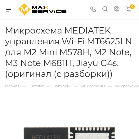
0
Микросхема MEDIATEK
управления Wi-Fi MT6625LN
для M2 Mini M578H, M2 Note,
M3 Note M681H, Jiayu G4s,
(оригинал (с разборки))
—
—
—
—
Главная
Каталог
Запчасти
Микросхемы
Микросхемы 