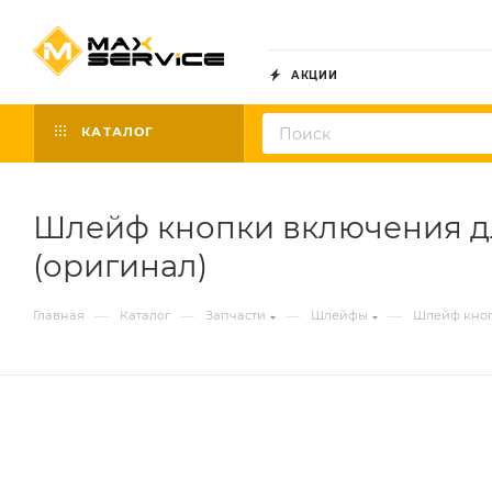
АКЦИИ
КАТАЛОГ
Шлейф кнопки включения для
(оригинал)
—
—
—
—
Главная
Каталог
Запчасти
Шлейфы
Шлейф кноп