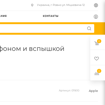
Украина, г. Ровно ул. Міцкевича 12
АНИЯ
КОНТАКТЫ
0
рофоном и вспышкой
0
Apple
Артикул:
011610