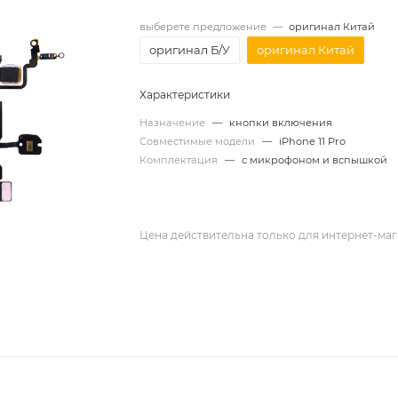
выберете предложение
—
оригинал Китай
оригинал Б/У
оригинал Китай
Характеристики
Назначение
—
кнопки включения
Совместимые модели
—
iPhone 11 Pro
Комплектация
—
с микрофоном и вспышкой
Цена действительна только для интернет-маг