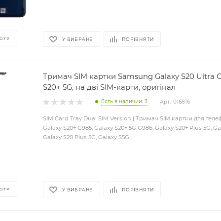
ОТР
У ВИБРАНЕ
ПОРІВНЯТИ
Тримач SIM картки Samsung Galaxy S20 Ultra G
S20+ 5G, на дві SIM-карти, оригінал
Есть в наличии: 3
Арт.: 016816
SIM Card Tray Dual SIM Version | Тримач SIM картки для те
Galaxy S20+ G985, Galaxy S20+ 5G G986, Galaxy S20+ Plus 5G, Ga
Galaxy S20 Plus 5G, Galaxy S5G,
ОТР
У ВИБРАНЕ
ПОРІВНЯТИ