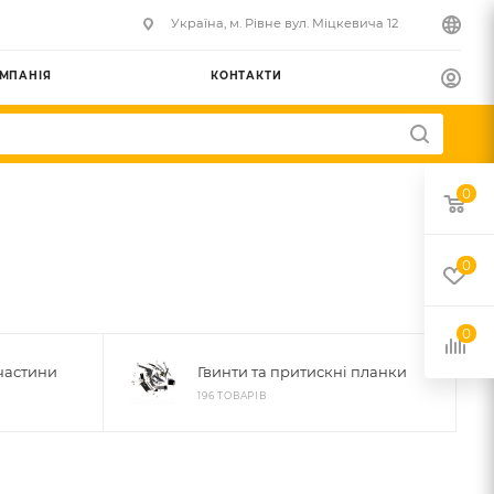
Українa, м. Рівне вул. Міцкевича 12
МПАНІЯ
КОНТАКТИ
0
0
0
 частини
Гвинти та притискні планки
196 ТОВАРІВ