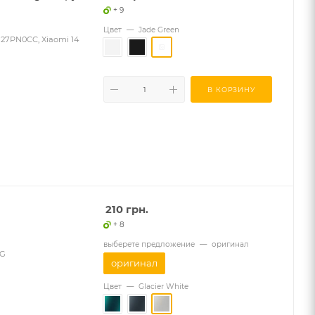
+ 9
Цвет
—
Jade Green
127PN0CC, Xiaomi 14
В КОРЗИНУ
210
грн.
+ 8
выберете предложение
—
оригинал
2G
оригинал
Цвет
—
Glacier White