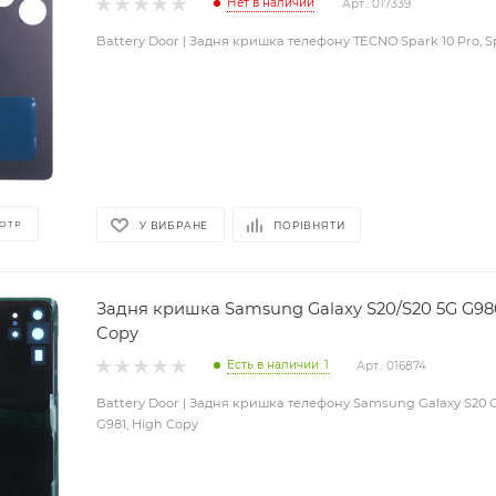
Нет в наличии
Арт.: 017339
Battery Door | Задня кришка телефону TECNO Spark 10 Pro, Sp
ОТР
У ВИБРАНЕ
ПОРІВНЯТИ
Задня кришка Samsung Galaxy S20/S20 5G G980
Copy
Есть в наличии: 1
Арт.: 016874
Battery Door | Задня кришка телефону Samsung Galaxy S20 G
G981, High Copy