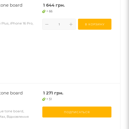
 tone board
1 644
грн.
+ 66
Plus, iPhone 16 Pro,
В КОРЗИНУ
 tone board
1 271
грн.
+ 51
rue tone board,
ПОДПИСАТЬСЯ
o Max, Відновлення