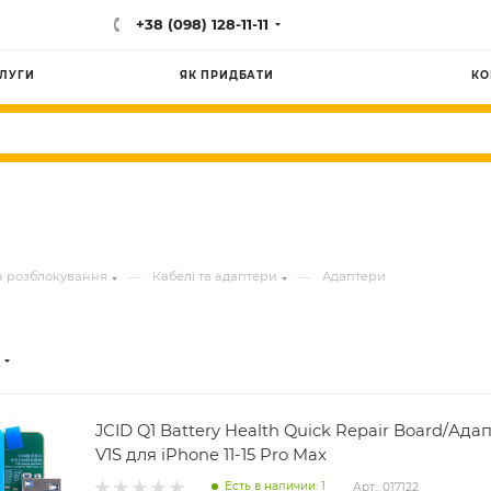
+38 (098) 128-11-11
ЛУГИ
ЯК ПРИДБАТИ
КО
—
—
а розблокування
Кабелі та адаптери
Адаптери
JСID Q1 Battery Health Quick Repair Board/Ада
V1S для iPhone 11-15 Pro Max
Есть в наличии: 1
Арт.: 017122