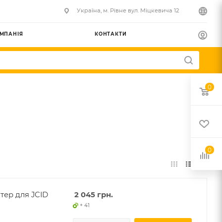
Українa, м. Рівне вул. Міцкевича 12
МПАНІЯ
КОНТАКТИ
0
0
птер для JCID
2 045
грн.
+ 41