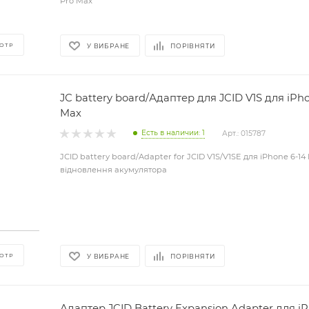
Pro Max
ОТР
У ВИБРАНЕ
ПОРІВНЯТИ
JС battery board/Адаптер для JCID V1S для iPho
Max
Есть в наличии: 1
Арт.: 015787
JСID battery board/Adapter for JCID V1S/V1SE для iPhone 6-14
відновлення акумулятора
ОТР
У ВИБРАНЕ
ПОРІВНЯТИ
Адаптер JCID Battery Expansion Adapter для iP