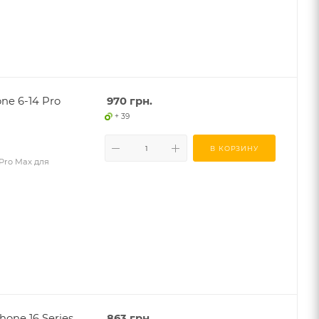
ne 6-14 Pro
970
грн.
+ 39
В КОРЗИНУ
 Pro Max для
hone 16 Series
863
грн.