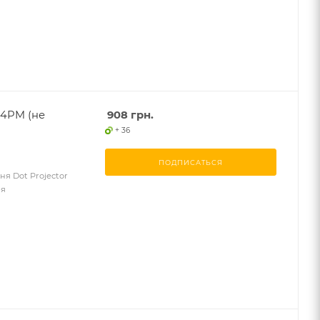
14PM (не
908
грн.
+ 36
ПОДПИСАТЬСЯ
ня Dot Projector
ня