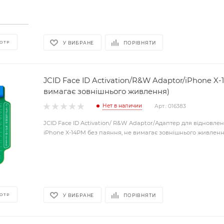
ОТР
У ВИБРАНЕ
ПОРІВНЯТИ
JCID Face ID Activation/R&W Adaptor/iPhone X-
вимагає зовнішнього живлення)
Нет в наличии
Арт.: 016383
JCID Face ID Activation/ R&W Adaptor/Адаптер для відновлен
iPhone X-14PM без паяння, не вимагає зовнішнього живлен
ОТР
У ВИБРАНЕ
ПОРІВНЯТИ