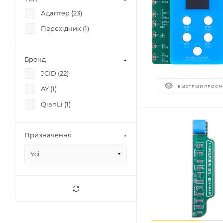
Адаптер (
23
)
Перехідник (
1
)
Бренд
JCID (
22
)
БЫСТРЫЙ ПРОСМ
AY (
1
)
QianLi (
1
)
Призначення
Усі