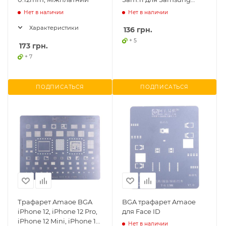
Galaxy A30 A305, J7 J720,
Нет в наличии
Нет в наличии
A40S A407
Характеристики
136
грн.
+ 5
173
грн.
+ 7
ПОДПИСАТЬСЯ
ПОДПИСАТЬСЯ
Трафарет Amaoe BGA
BGA трафарет Amaoe
iPhone 12, iPhone 12 Pro,
для Face ID
iPhone 12 Mini, iPhone 12
Нет в наличии