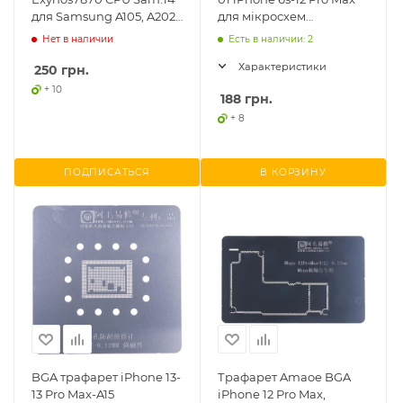
для Samsung A105, A202,
для мікросхем
A305, A40s A407, A505,
керування сенсором
Нет в наличии
Есть в наличии: 2
A515, A530,
Характеристики
250
грн.
+ 10
188
грн.
+ 8
ПОДПИСАТЬСЯ
В КОРЗИНУ
BGA трафарет iPhone 13-
Трафарет Amaoe BGA
13 Pro Max-A15
iPhone 12 Pro Max,