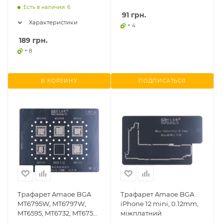
Pro Max, 0.12mm
Есть в наличии: 6
91
грн.
Характеристики
+ 4
189
грн.
+ 8
В КОРЗИНУ
ПОДПИСАТЬСЯ
Трафарет Amaoe BGA
Трафарет Amaoe BGA
MT6795W, MT6797W,
iPhone 12 mini, 0.12mm,
MT6595, MT6732, MT6750,
міжплатний
0.12mm