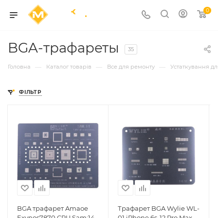
0
BGA-трафареты
35
—
—
—
Головна
Каталог товарів
Все для ремонту
Устаткування д
ФІЛЬТР
BGA трафарет Amaoe
Трафарет BGA Wylie WL-
Exynos7870 CPU Sam:14
01 iPhone 6s-12 Pro Max