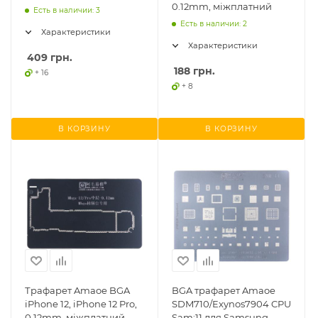
0.12mm, міжплатний
Есть в наличии: 3
Есть в наличии: 2
Характеристики
Характеристики
409
грн.
188
грн.
+ 16
+ 8
В КОРЗИНУ
В КОРЗИНУ
Трафарет Amaoe BGA
BGA трафарет Amaoe
iPhone 12, iPhone 12 Pro,
SDM710/Exynos7904 CPU
0.12mm, міжплатний
Sam:11 для Samsung