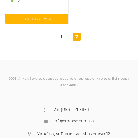
+ 5
ПОДПИСАТЬСЯ
1
2
2026 © Max Service є зареєстрованою торговою маркою. Всі права
захищені.
+38 (098) 128-11-11
info@maxsc.com.ua
Українa, м. Рівне вул. Міцкевича 12